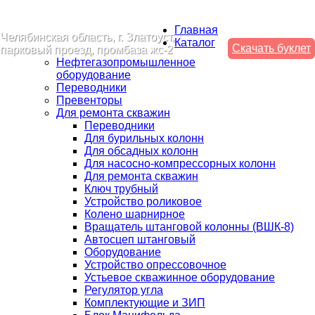
Главная
Челябинская область, г. Златоуст,
Каталог
Скачать буклет
парковый проезд, промбаза жс-2
Нефтегазопромышленное
оборудование
Переводники
Превенторы
Для ремонта скважин
Переводники
Для бурильных колонн
Для обсадных колонн
Для насосно-компрессорных колонн
Для ремонта скважин
Ключ трубный
Устройство роликовое
Колено шарнирное
Вращатель штанговой колонны (ВШК-8)
Автосцеп штанговый
Оборудование
Устройство опрессовочное
Устьевое скважинное оборудование
Регулятор угла
Комплектующие и ЗИП