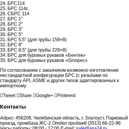
24. БРС114
25. БРС 114с
26. СБРС 114
27. БРС 1″
28. БРС 2″
29. БРС 3″
30. БРС 5″
31. БРС 5,5″ (для трубы 159×8)
32. БРС 8″
33. БРС 8,5″ (для трубы 229×8)
34. БРС для буровых рукавов «Бентек»
35. БРС для буровых рукавов «Sinopec»
По согласованию с заказчиком возможно изготовление
нестандартной конфигурации БРС (с резьбами по
стандарту АРI, АSME и других типов адаптированных к
импортному
Tweet
Share
Google+
Pinterest
Контакты
Адрес:
456208, Челябинская область, г. Златоуст, Парковый
проезд, промбаза ЖС-2
Отдел продаж
8 (3513) 66-22-96
Часы работы:
08:00 - 17:00
E-mail:
sale@asa74.ru